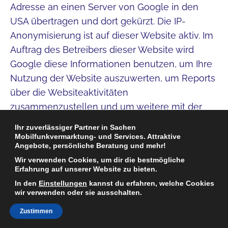
Adresse an einen Server von Google in den
USA übertragen und dort gekürzt. Die IP-
Anonymisierung ist auf dieser Website aktiv. Im
Auftrag des Betreibers dieser Website wird
Google diese Informationen benutzen, um Ihre
Nutzung der Website auszuwerten, um Reports
über die Websiteaktivitäten
zusammenzustellen und um weitere mit der
Websitenutzung und der Internetnutzung
Ihr zuverlässiger Partner in Sachen
verbundene Dienstleistungen gegenüber dem
Mobilfunkvermarktung- und Services. Attraktive
Angebote, persönliche Beratung und mehr!
Websitebetreiber zu erbringen.Die im Rahmen
Wir verwenden Cookies, um dir die bestmögliche
von Google Analytics von Ihrem Browser
Erfahrung auf unserer Website zu bieten.
übermittelte IP-Adresse wird nicht mit anderen
In den
Einstellungen
kannst du erfahren, welche Cookies
Daten von Google zusammengeführt. Sie
wir verwenden oder sie ausschalten.
können die Speicherung der Cookies durch
Zustimmen
eine entsprechende Einstellung Ihrer Browser-