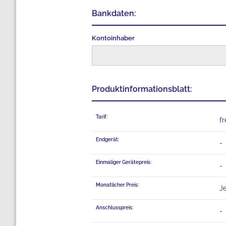
Bankdaten:
Kontoinhaber
Produktinformationsblatt:
Tarif:
f
Endgerät:
-
Einmaliger Gerätepreis:
-
Monatlicher Preis:
Je
Anschlusspreis:
-